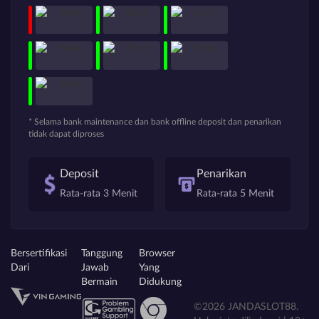
* Selama bank maintenance dan bank offline deposit dan penarikan
tidak dapat diproses
Deposit
Penarikan
Rata-rata 3 Menit
Rata-rata 5 Menit
Bersertifikasi
Tanggung
Browser
Dari
Jawab
Yang
Bermain
Didukung
©2026 JANDASLOT88.