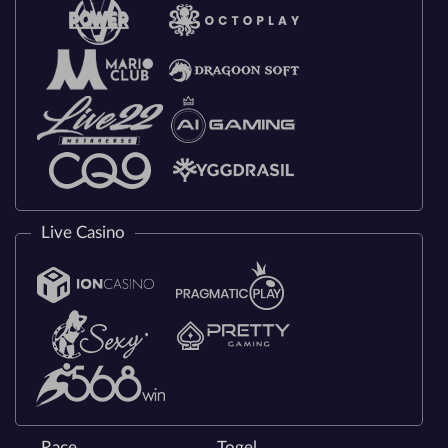
Live Casino
Race
Togel