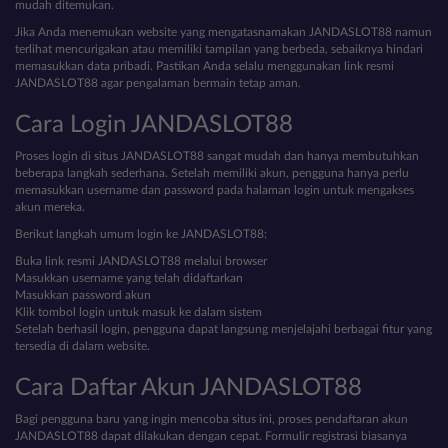
mudah ditemukan.
Jika Anda menemukan website yang mengatasnamakan JANDASLOT88 namun
terlihat mencurigakan atau memiliki tampilan yang berbeda, sebaiknya hindari
memasukkan data pribadi. Pastikan Anda selalu menggunakan link resmi
JANDASLOT88 agar pengalaman bermain tetap aman.
Cara Login JANDASLOT88
Proses login di situs JANDASLOT88 sangat mudah dan hanya membutuhkan
beberapa langkah sederhana. Setelah memiliki akun, pengguna hanya perlu
memasukkan username dan password pada halaman login untuk mengakses
akun mereka.
Berikut langkah umum login ke JANDASLOT88:
Buka link resmi JANDASLOT88 melalui browser
Masukkan username yang telah didaftarkan
Masukkan password akun
Klik tombol login untuk masuk ke dalam sistem
Setelah berhasil login, pengguna dapat langsung menjelajahi berbagai fitur yang
tersedia di dalam website.
Cara Daftar Akun JANDASLOT88
Bagi pengguna baru yang ingin mencoba situs ini, proses pendaftaran akun
JANDASLOT88 dapat dilakukan dengan cepat. Formulir registrasi biasanya