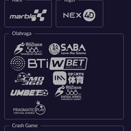
Olahraga
Crash Game