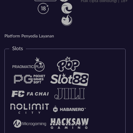
Hak cipta dilindungi | 18+
Platform Penyedia Layanan
Slots