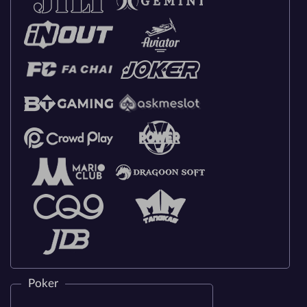
Poker