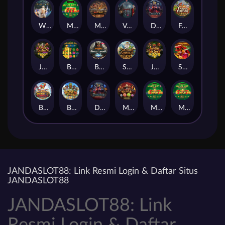
Wild & Gods
MultiHot5
Mad Slot
Vampires
Dracula's Fortune
Farm's Fortune
Jungle Sisters Deluxe
Burning Ice
Book of Futuria
Safari Simba
Jungle Sisters
Samurai
Book Of Bonanza
Boka Jamba 10
Dracula's Fortune Halloween Edition
Mariachi Coins
Multi Hot 5 Wild
Multi Hot Wild Ways
JANDASLOT88: Link Resmi Login & Daftar Situs
JANDASLOT88
JANDASLOT88: Link