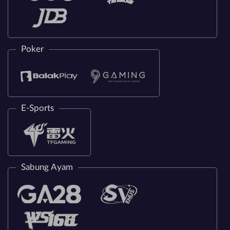
Poker
E-Sports
Sabung Ayam