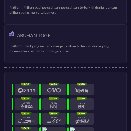
Platform Pilihan bagi perusahaan-perusahaan terbaik di dunia, dengan
pilihan variasi game terbanyak
TARUHAN TOGEL
Platform togel yang menarik dari perusahan terbaik di dunia yang
menawarkan hadiah kemenangan besar