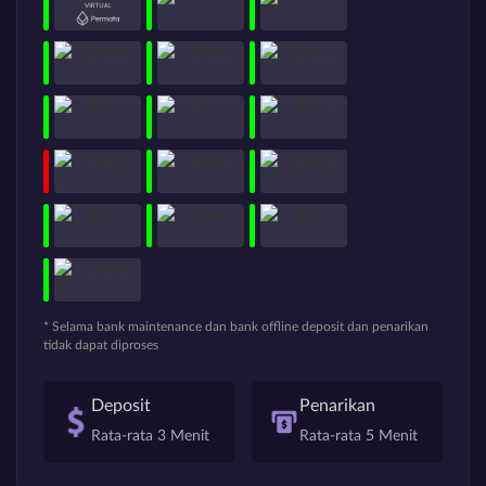
* Selama bank maintenance dan bank offline deposit dan penarikan
tidak dapat diproses
Deposit
Penarikan
Rata-rata 3 Menit
Rata-rata 5 Menit